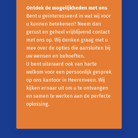
Ontdek de mogelijkheden met ons
Bent u geïnteresseerd in wat wij voor
u kunnen betekenen? Neem dan
gerust en geheel vrijblijvend contact
met ons op. Wij denken graag met u
mee over de opties die aansluiten bij
uw wensen en behoeften.
U bent uiteraard ook van harte
welkom voor een persoonlijk gesprek
op ons kantoor in Heerenveen. Wij
kijken ernaar uit om u te ontvangen
en samen te werken aan de perfecte
oplossing.