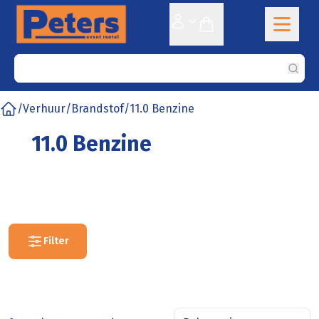
Sear
/
Verhuur
/
Brandstof
/
11.0 Benzine
Home
11.0 Benzine
Filter