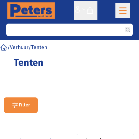
Sear
/
Verhuur
/
Tenten
Home
Tenten
Filter