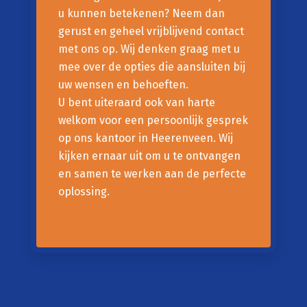
u kunnen betekenen? Neem dan
gerust en geheel vrijblijvend contact
met ons op. Wij denken graag met u
mee over de opties die aansluiten bij
uw wensen en behoeften.
U bent uiteraard ook van harte
welkom voor een persoonlijk gesprek
op ons kantoor in Heerenveen. Wij
kijken ernaar uit om u te ontvangen
en samen te werken aan de perfecte
oplossing.