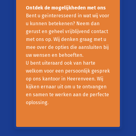
Ontdek de mogelijkheden met ons
Bent u geïnteresseerd in wat wij voor
u kunnen betekenen? Neem dan
gerust en geheel vrijblijvend contact
met ons op. Wij denken graag met u
mee over de opties die aansluiten bij
uw wensen en behoeften.
U bent uiteraard ook van harte
welkom voor een persoonlijk gesprek
op ons kantoor in Heerenveen. Wij
kijken ernaar uit om u te ontvangen
en samen te werken aan de perfecte
oplossing.