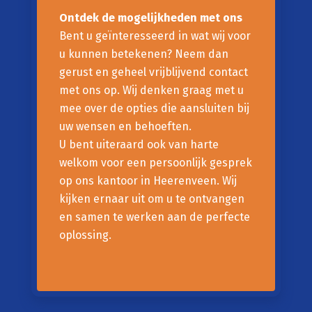
Ontdek de mogelijkheden met ons
Bent u geïnteresseerd in wat wij voor
u kunnen betekenen? Neem dan
gerust en geheel vrijblijvend contact
met ons op. Wij denken graag met u
mee over de opties die aansluiten bij
uw wensen en behoeften.
U bent uiteraard ook van harte
welkom voor een persoonlijk gesprek
op ons kantoor in Heerenveen. Wij
kijken ernaar uit om u te ontvangen
en samen te werken aan de perfecte
oplossing.