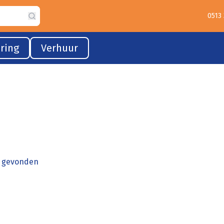
0513
Search
ring
Verhuur
n gevonden