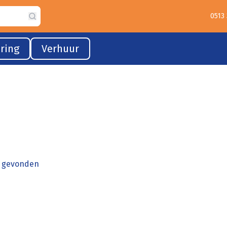
0513
Search
ring
Verhuur
n gevonden