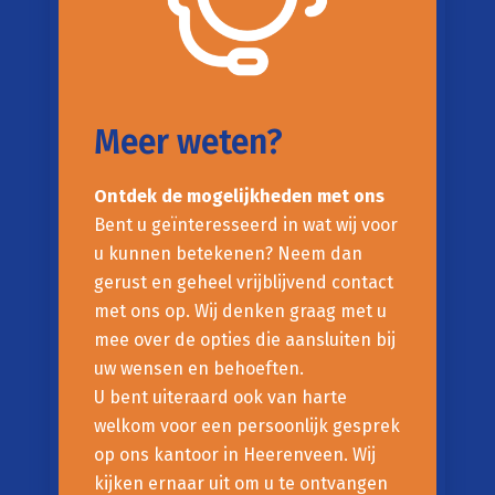
Meer weten?
Ontdek de mogelijkheden met ons
Bent u geïnteresseerd in wat wij voor
u kunnen betekenen? Neem dan
gerust en geheel vrijblijvend contact
met ons op. Wij denken graag met u
mee over de opties die aansluiten bij
uw wensen en behoeften.
U bent uiteraard ook van harte
welkom voor een persoonlijk gesprek
op ons kantoor in Heerenveen. Wij
kijken ernaar uit om u te ontvangen